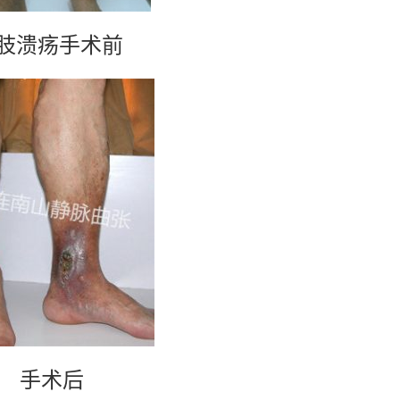
肢溃疡手术前
手术后