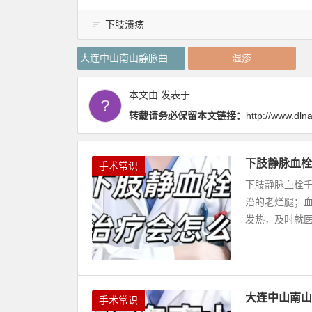
下肢溃疡
大连中山南山静脉曲张专科
湿疹
本文由
发表于
转载请务必保留本文链接：
http://www.dl
下肢静脉血栓
手术常识
下肢静脉血栓
治的老烂腿；
发热，及时就医规
大连中山南山
手术常识