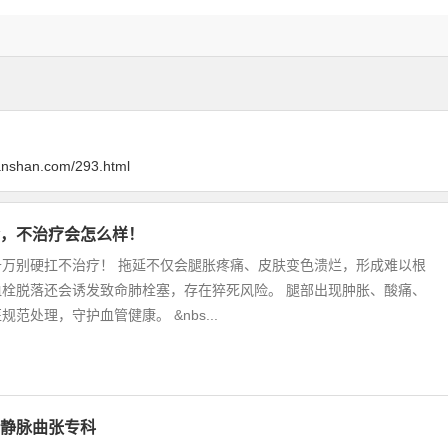
nanshan.com/293.html
，不治疗会怎么样！
千万别硬扛不治疗！ 拖延不仅会腿胀疼痛、皮肤变色溃烂，形成难以根
血栓脱落还会诱发致命肺栓塞，存在猝死风险。 腿部出现肿胀、酸痛、
范处理，守护血管健康。 &nbs...
静脉曲张专科