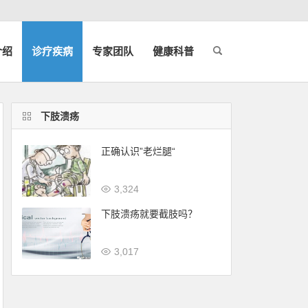
介绍
诊疗疾病
专家团队
健康科普
下肢溃疡
正确认识”老烂腿“
3,324
下肢溃疡就要截肢吗？
3,017