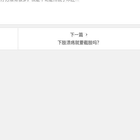
下一篇
下肢溃疡就要截肢吗？