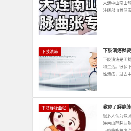
大连中山南山静
注腿部血管健
下肢溃疡就要
下肢溃疡
下肢溃疡是困
和生活。很多
性溃疡，过去中医
教你了解静脉
下肢静脉曲张
很多人认为静
连南山静脉曲张
下肢静脉曲张治