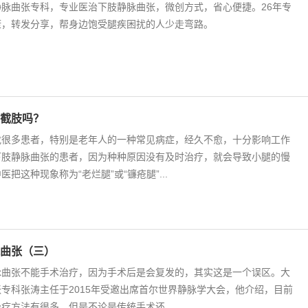
脉曲张专科，专业医治下肢静脉曲张，微创方式，省心便捷。26年专
康，转发分享，帮身边饱受腿疾困扰的人少走弯路。
截肢吗？
扰很多患者，特别是老年人的一种常见病症，经久不愈，十分影响工作
下肢静脉曲张的患者，因为种种原因没有及时治疗，就会导致小腿的慢
把这种现象称为“老烂腿”或“镰疮腿”...
曲张（三）
脉曲张不能手术治疗，因为手术后是会复发的，其实这是一个误区。大
专科张涛主任于2015年受邀出席首尔世界静脉学大会，他介绍，目前
疗方法有很多，但是不论是传统手术还...