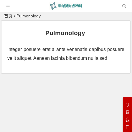
科
首页
Pulmonology
Pulmonology
Integer posuere erat a ante venenatis dapibus posuere
velit aliquet. Aenean lacinia bibendum nulla sed
联
系
我
们