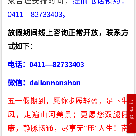
家合理安排时间，
提前电话预约：
0411—82733403。
放假期间线上咨询正常开放，联系方
式如下：
电话：0411—82733403
微信：daliannanshan
五一假期到，愿你步履轻盈，足下生
联
系
风，走遍山河美景；更愿您双腿健
我
们
康，静脉畅通，尽享无"压"人生！南